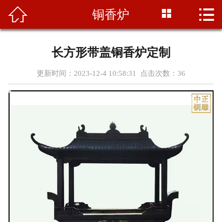




铜香炉
首页
关于我们
长方形带盖铜香炉定制
产品展示
更新时间：2023-12-4 10:58:31 点击次数：
36
新闻资讯
雕塑知识
工程案例
资质荣誉
营销网络
联系我们