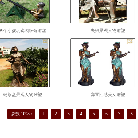
两个小孩玩跷跷板铜雕塑
夫妇景观人物雕塑
端茶盘景观人物雕塑
弹琴性感美女雕塑
总数 10980
1
2
3
4
5
6
7
8