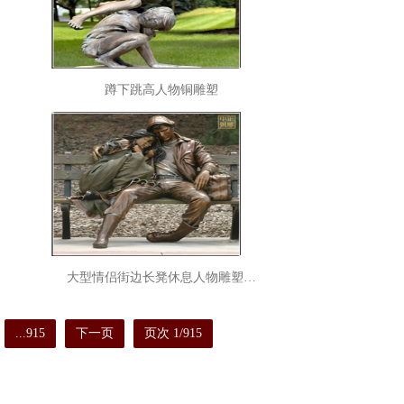
蹲下跳高人物铜雕塑
大型情侣街边长凳休息人物雕塑…
...915
下一页
页次 1/915