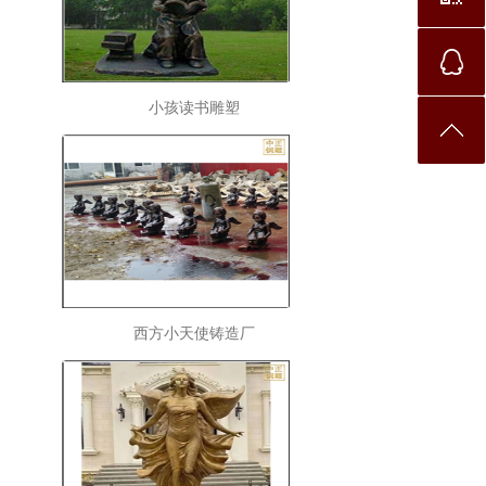
小孩读书雕塑
西方小天使铸造厂