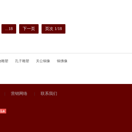
...18
下一页
页次 1/18
物雕塑
孔子雕塑
关公铜像
铜佛像
营销网络
联系我们
|
|
1La