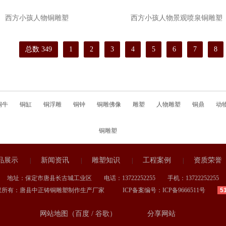
西方小孩人物铜雕塑
西方小孩人物景观喷泉铜雕塑
总数 349
1
2
3
4
5
6
7
8
铜牛
铜缸
铜浮雕
铜钟
铜雕佛像
雕塑
人物雕塑
铜鼎
动
铜雕塑
品展示
新闻资讯
雕塑知识
工程案例
资质荣誉
|
|
|
|
地址：保定市唐县长古城工业区 电话：13722252255 手机：13722252255
权所有：唐县中正铸铜雕塑制作生产厂家 ICP备案编号：
ICP备9666511号
5
网站地图（
百度
/
谷歌
）
分享网站